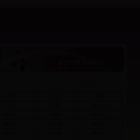
HOME
>
学生工作
>
学生会
职务
姓名
班级
主席
王瑾
英语151
副主席
丁晓东
商英152
副主席
胡玉香
英语151
副主席
徐嘉豪
商英152