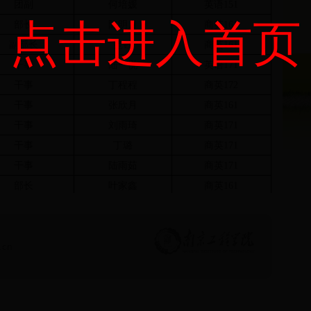
团副
何培媛
英语
151
点击进入首页
部长
陈明月
商英
161
副部长
范钰
商英161
干事
陆一悦
英语171
干事
丁程程
商英172
干事
张欣月
商英
161
干事
刘雨琦
商英171
干事
丁璐
商英171
干事
陆雨茹
商英171
部长
叶家鑫
商英161
副部长
蒋文静
商英161
干事
范雪丹
商英171
.cn
干事
周昕悦
商英
171
干事
吴天怿
商英
171
干事
李嘉怡
商英
172
干事
姜鳗书
英语171