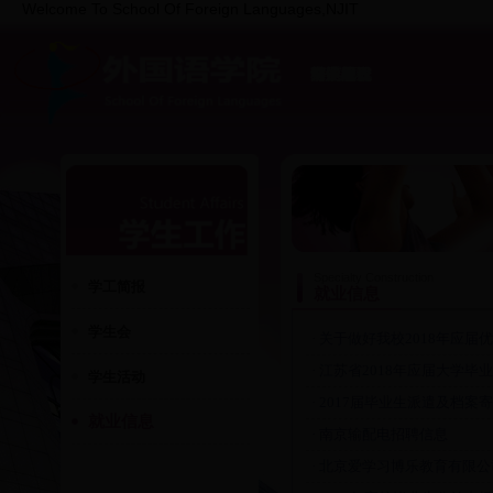
Welcome To School Of Foreign Languages,NJIT
院系概况
专业建设
师资队伍
科学研究
党建思政
学生工作
部门相册
教学网
Specialty Construction
学工简报
就业信息
学生会
· 关于做好我校2018年应
· 江苏省2018年应届大学
学生活动
· 2017届毕业生派遣及档案
就业信息
· 南京输配电招聘信息
· 北京爱学习博乐教育有限