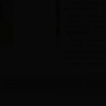
主干课程：
高级英语，商
营销、国际贸易实务
等。
专业实践：
学期论文、口
就业方向：
本专业毕业生
翻译、谈判、管理、教学等
英语专业简介
专业名称：英语，本科，
培养目标：
本专业旨在
有扎实的英汉双语运用能力
的应用型高级英语翻译人才
培养要求：
本专业要求
力、机械等学科基本知识，
主干课程：
高级英语、
南京市江宁科学园弘景大道1号
南京工程学院外国语学院
译
等。
邮编：211167 电话：（025）86118512 电子邮箱：
wyb@njit.edu
专业实践
：
工程认识
、
版权所有 ?南京工程学院外国语学院
就业方向：
本专业毕业
域从事口笔译或其他跨文化