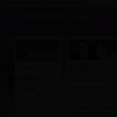
Welcome To School Of Foreign Languages,NJIT
院系概况
专业建设
师资队伍
科学研究
党建思政
学生工作
部门相册
教学网
Specialty Construction
特色专业
特色专业
指导委员会
商务英语专业简介
专业名称：商务英语，本
培养方案
培养目标：
本专业旨在为
国际贸易规则，能熟练进行
培养要求：
本专业要求毕
英语听、说、读、写、译能