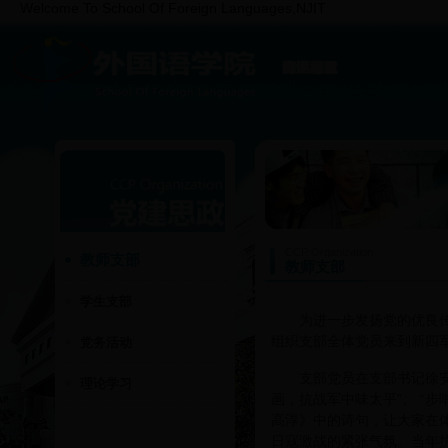
Welcome To School Of Foreign Languages,NJIT
院系概况
专业建设
师资队伍
科学研究
党建思政
学生工作
部门相册
教学网
CCP Organization
教师支部
教师支部
学生支部
为进一步发扬党的优良
组织支部全体党员来到新四
党务活动
支部党员在支部书记徐安军
理论学习
画，抗战军中味太平”、 “
高淳》中的诗句，让大家在
日寇激战的紧张气氛。当年