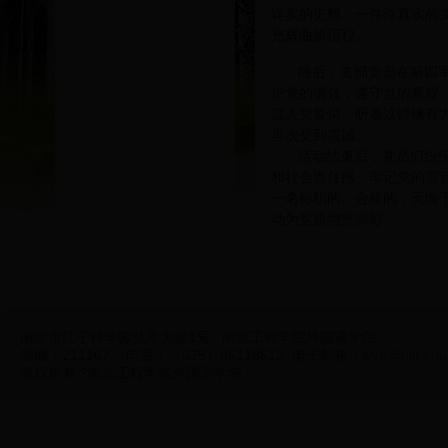
详实的史料、一件件真实的
光辉曲折历程。
随后，支部党员在新四
护党的纲领，遵守党的章程
温入党誓词。听着这铿锵有
再次受到震撼。
活动结束后，党员们纷
和社会责任感，牢记党的宗
一名称职的、合格的，无悔
动为党旗增光添彩。
南京市江宁科学园弘景大道1号
南京工程学院外国语学院
邮编：211167 电话：（025）86118512 电子邮箱：
wyb@njit.edu
版权所有 ?南京工程学院外国语学院