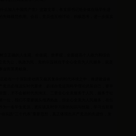
为什么加入中国共产党》这篇文章，各支部书记给全体在场学生进
的先锋模范作用。会后，党员也互相讨论，积极思考，进一步落实
，树立正确的人生观、价值观、世界观，全面提高个人能力和综合
立党为公，执政为民，党的宗旨就在于全心全意为人民服务，就是
事业而英勇献身。
正处在一个深刻变动而又极其复杂的时代环境之中，推进建设有
产党员必须适应时代要求，必须自觉运用科学理论武装自己，要牢
前面，才不会被时代所淘汰。二要全心全意服务于人民，服务于社
第一位，我们不需要抛头颅洒热血，但全心全意为人民服务，在任
作为一名学生党员，更应该及时学习新的知识与技能，学习当前最
动实践“三个代表”重要思想，真正体现出共产党员的先进性，发