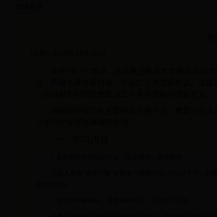
阅读新闻
外
[日期：2016年11月22日]
今年“五·一”前夕，南京航空航天大学能源与动
后，即被大量转发转载，引起广泛关注和热议。这篇
一步做好新时期思想政治工作具有很好的借鉴意义。
外国语学院学生支部响应学校号召，
教育引导党
习生活中发挥先锋模范作用。
一、学习内容
1.
及时召开宣传动员大会，传达精神，落实要求
为深入开展“两学一做”专题学习教育活动
5
月
25
日下午，外
生党员代表。
2.
各支部积极响应，采取多种形式，认真学习讨论
在参与了徐书记组织
开展的以学习讨论《我为什么加入中国