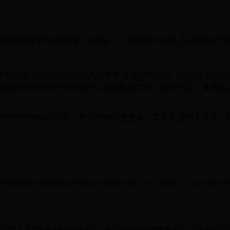
国语学院学生支部学习讨论----《我为什么加入中国共产
力学院党委副书记徐川同志为回答学生提问所写的《我为什么加入
旨在教育引导青年学生端正入党动机的文章，语言朴实，事例生
员坚守党的信仰信念，牢记党的历史使命，真正从思想上入党，
国语学院学生支部组织在文理楼
B205
开展了以学习讨论《我为什么加入中国共
共产党》文章为重点的组织会议后，各支部纷纷组织其支部成员，以集中学习