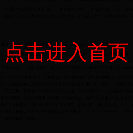
什么入党”系列报道和焦点访谈《徐川：用故事讲道理》，之后结合徐川老师《我
论，积极
把正确的理想追求转化为行动的力量，努力在工作学习生活中发挥党员
点击进入首页
加强党性修养、增强集体荣誉感、重塑共产主义信仰进行了交流探讨。
净化、入党是一种觉悟的提高、入党是一种特殊的奉献、坚持中国共产党的领导
义社会制度作为自己的最高理想。关于“为党干什么”，很多学生党员纷纷表示
为党旗添光彩，为群众谋利益。是实现入党是的伟大理想而奋斗终身，为人民的
到：一要坚持不懈地学习，与时俱进，领会新时期党员先进性的内涵，学生党员
挑战。党的建设保证最终依赖于广大党员先锋模范作用的充分发挥，这就要求共
旧，不思进取。要保持一个共产党员的先进性，只有加强学习，才能走在时代的
旨永远不能变，党员必须时时处处维护群众的利益，始终把人民群众的利益放在
应时代发展的需要，努力成为终身学习的模范，信息时代，知识更新速度加快，
对得起人民群众对党的期待和信赖从严要求自己，用自己的一言一行、一举一
异的成绩来回报党组织。