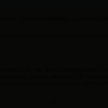
观为引领，切实加强基层党组织建设 ——外语系党总支
实做好新形势下的基层党组织建设工作，努力开创我系基层党建工
设
四军黄桥战役纪念馆”。陈毅、粟裕等老一辈革命家在这里指挥了一
华中抗战的新局面。走出纪念馆，黄桥精神印在了心底，革命先驱们
为一名党员更要在自己的岗位上做好自己的本职工作，为学校和外语