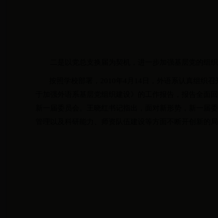
二是以党总支换届为契机，进一步加强基层党的组
按照学校部署，
2010
年
4
月
14
日
，外语系认真组织召
于加强外语系基层党组织建设》的工作报告，报告全面
新一届委员会。王晓红书记指出，面对新形势，新一届
管理以及科研能力、师资队伍建设等方面不断开创新的