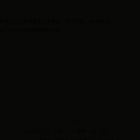
毕业生党员开展重温入党誓词、学习党章、“向学校道一
在广大学生中的先锋模范作用。
12
顶一下
收藏
打印
| 录入： |
阅读： 次
关闭
下一篇：
外语系2010年发展党员公示榜