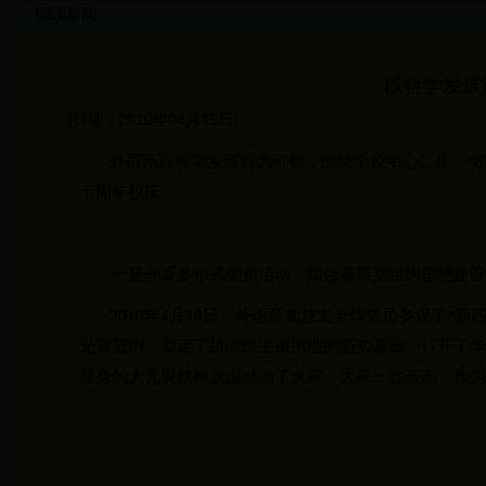
阅读新闻
以科学发展
[日期：2010年04月15日]
外语系以科学发展观为引领，围绕学校中心工作，切
十周年校庆。
一是开展多形式党员活动，加强基层党组织思想建
2010
年
4
月
10
日
，外语系党总支全体党员参观了“新
光辉范例，奠定了抗战民主根据地的坚实基础，打开了
顾身的大无畏精神深深感动了大家，大家一致表态，作