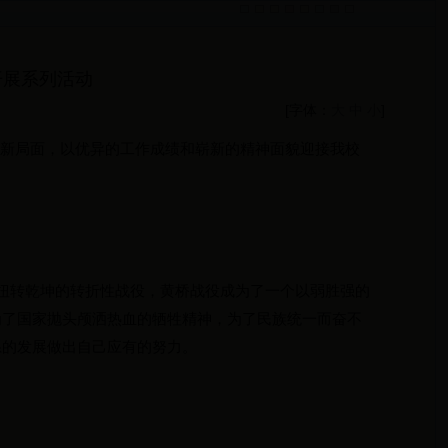
开展系列活动
[字体：
大
中
小
]
作新局面，以优异的工作成绩和崭新的精神面貌迎接我校
个扭转乾坤的转折性战役，黄桥战役成为了一个以弱胜强的
为了国家抛头颅洒热血的牺牲精神，为了民族统一而奋不
系的发展做出自己应有的努力。