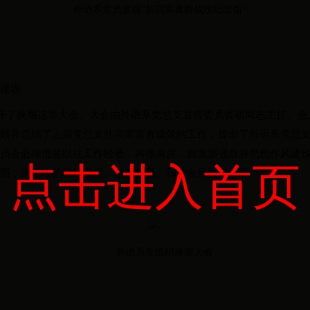
外语系党员参观“新四军黄桥战役纪念馆”。
织建设
开了换届选举大会。大会由外语系党总支宣传委员黄硕同志主持。会
回顾并总结了上届党总支扎实而富有成效的工作，提出了外语系党总
委员会必须借鉴以往工作经验，再接再厉，自觉加强自身思想作风建
点击进入首页
局面，为学校的科学发展、创新发展、和谐发展贡献力量。
外语系党组织换届大会