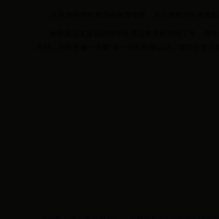
三是加强学生党员的教育管理，充分发挥学生党支
外语系总支重视抓好学生党员教育和管理工作，在学
声别，为母校做一件事”等一系列积极活动，将学生党员
上一篇：
“重实践 促就业”——记外语系学生党支部走访江